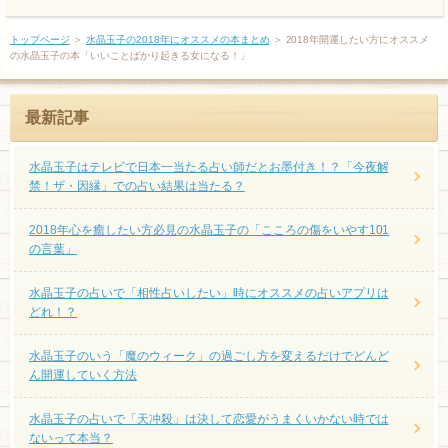
トップページ
＞
水晶玉子の2018年にオススメの本まとめ
＞
2018年開運したい方にオススメ
の水晶玉子の本「いいことばかり起きる女になる！」
最新記事
水晶玉子はテレビで日本一当たる占い師だとお墨付き！？「今夜解
禁！ザ・因縁」での占い結果は当たる？
2018年心を癒したい方必見の水晶玉子の「こころの傷をいやす101
の言葉」
水晶玉子の占いで「相性占いしたい」時にオススメの占いアプリは
どれ！？
水晶玉子のいう「魔のウィーク」の過ごし方を変えるだけでどんど
ん開運していく方法
水晶玉子の占いで「天冲殺」は決して恋愛がうまくいかない時では
ないって本当？