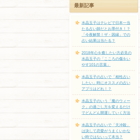
最新記事
水晶玉子はテレビで日本一当
たる占い師だとお墨付き！？
「今夜解禁！ザ・因縁」での
占い結果は当たる？
2018年心を癒したい方必見の
水晶玉子の「こころの傷をい
やす101の言葉」
水晶玉子の占いで「相性占い
したい」時にオススメの占い
アプリはどれ！？
水晶玉子のいう「魔のウィー
ク」の過ごし方を変えるだけ
でどんどん開運していく方法
水晶玉子の占いで「天冲殺」
は決して恋愛がうまくいかな
い時ではないって本当？