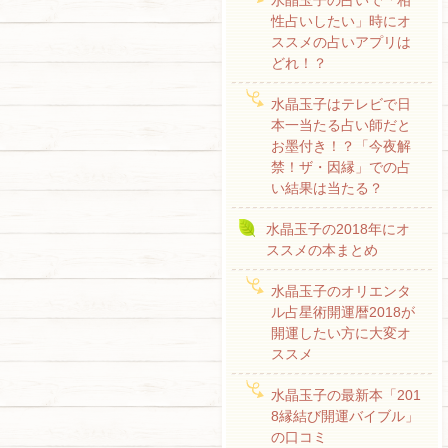
水晶玉子の占いで「相
性占いしたい」時にオ
ススメの占いアプリは
どれ！？
水晶玉子はテレビで日
本一当たる占い師だと
お墨付き！？「今夜解
禁！ザ・因縁」での占
い結果は当たる？
水晶玉子の2018年にオ
ススメの本まとめ
水晶玉子のオリエンタ
ル占星術開運暦2018が
開運したい方に大変オ
ススメ
水晶玉子の最新本「201
8縁結び開運バイブル」
の口コミ