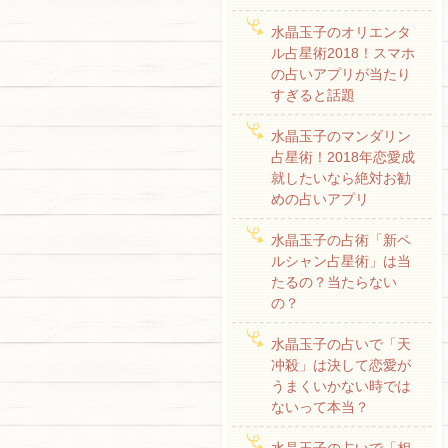
水晶玉子のオリエンタ
ル占星術2018！スマホ
の占いアプリが当たり
すぎると話題
水晶玉子のマンダリン
占星術！2018年恋愛成
就したいなら絶対お勧
めの占いアプリ
水晶玉子の占術「新ペ
ルシャン占星術」は当
たるの？当たらない
の？
水晶玉子の占いで「天
冲殺」は決して恋愛が
うまくいかない時では
ないって本当？