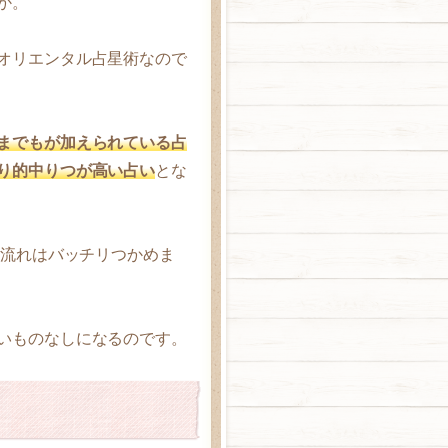
か。
オリエンタル占星術なので
までもが加えられている占
り的中りつが高い占い
とな
の流れはバッチリつかめま
いものなしになるのです。