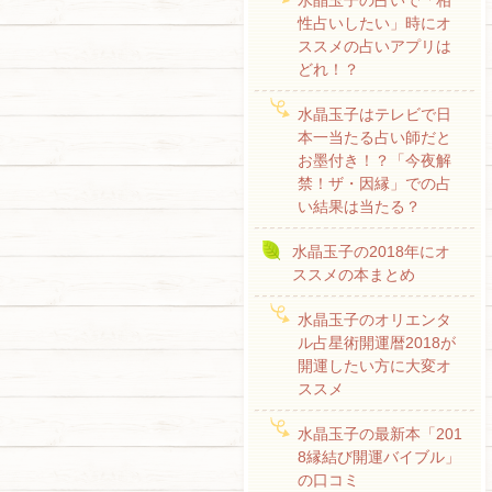
水晶玉子の占いで「相
性占いしたい」時にオ
ススメの占いアプリは
どれ！？
水晶玉子はテレビで日
本一当たる占い師だと
お墨付き！？「今夜解
禁！ザ・因縁」での占
い結果は当たる？
水晶玉子の2018年にオ
ススメの本まとめ
水晶玉子のオリエンタ
ル占星術開運暦2018が
開運したい方に大変オ
ススメ
水晶玉子の最新本「201
8縁結び開運バイブル」
の口コミ