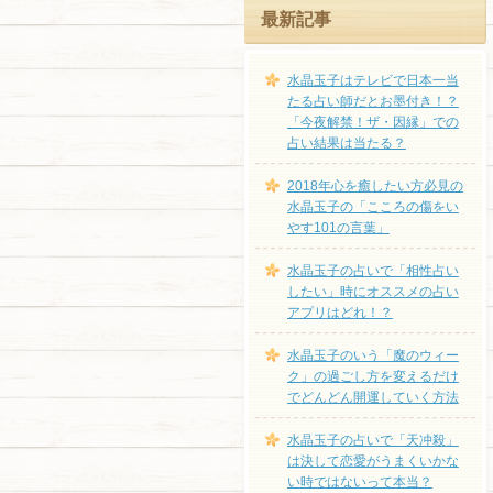
最新記事
水晶玉子はテレビで日本一当
たる占い師だとお墨付き！？
「今夜解禁！ザ・因縁」での
占い結果は当たる？
2018年心を癒したい方必見の
水晶玉子の「こころの傷をい
やす101の言葉」
水晶玉子の占いで「相性占い
したい」時にオススメの占い
アプリはどれ！？
水晶玉子のいう「魔のウィー
ク」の過ごし方を変えるだけ
でどんどん開運していく方法
水晶玉子の占いで「天冲殺」
は決して恋愛がうまくいかな
い時ではないって本当？